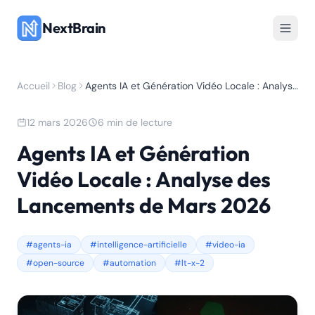
NextBrain
Accueil
Blog
Agents IA et Génération Vidéo Locale : Analyse des Lancements de Mars 2026
12 mars 2026
6 min de lecture
Agents IA et Génération
Vidéo Locale : Analyse des
Lancements de Mars 2026
#agents-ia
#intelligence-artificielle
#video-ia
#open-source
#automation
#lt-x-2